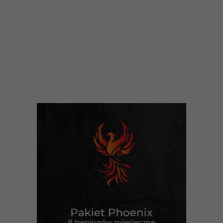
Strona główna
>
Sklep
>
Trening indywidualne
> Pakiet
Phoenix8 treningów/miesiąc