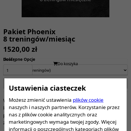
Pakiet Phoenix
8 treningów/miesiąc
1520,00 zł
Dostępne Opcje
Ilość
Do koszyka
Opis produktu
Ustawienia ciasteczek
Możesz zmienić ustawienia
plików cookie
Współpraca z trenerami Olą lub Kacprem. Dla osób,
naszych i naszych partnerów. Korzystanie przez
które potrzebują intensywniejszego wsparcia,
nas z plików cookie analitycznych oraz
pewności efektów i zależy im na szybkich,
marketingowych wymaga twojej zgody. Więcej
zauważalnych rezultatach.
informacji o poszczególnych kategoriach plików