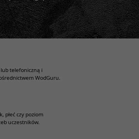
ub telefoniczną i
a pośrednictwem WodGuru.
k, płeć czy poziom
zeb uczestników.