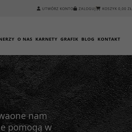
UTWÓRZ KONTO
ZALOGUJ
KOSZYK 0,00 ZŁ
NERZY
O NAS
KARNETY
GRAFIK
BLOG
KONTAKT
dawaone nam
cje pomogą w