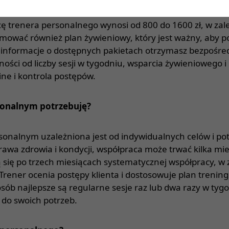
cę trenera personalnego wynosi od 800 do 1600 zł, w za
mować również plan żywieniowy, który jest ważny, aby p
e informacje o dostępnych pakietach otrzymasz bezpośre
żności od liczby sesji w tygodniu, wsparcia żywieniowego 
line i kontrola postępów.
rsonalnym potrzebuję?
rsonalnym uzależniona jest od indywidualnych celów i potr
wa zdrowia i kondycji, współpraca może trwać kilka mies
 się po trzech miesiącach systematycznej współpracy, w z
rener ocenia postępy klienta i dostosowuje plan treni
osób najlepsze są regularne sesje raz lub dwa razy w tyg
 do swoich potrzeb.