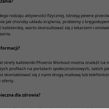
azania?
dego rodzaju aktywności fizycznej, istnieją pewne przec
takie jak choroby układu krążenia, problemy z kręgosłupe
 kalistenikę, warto skonsultować się z lekarzem i omówi
zania.
nformacji?
at strefy kalisteniki Phoenix Workout można znaleźć na n
zych profilach na portalach społecznościowych, takich ja
 skontaktować się z nami drogą mailową lub telefoniczn
 oferty.
pieczna dla zdrowia?