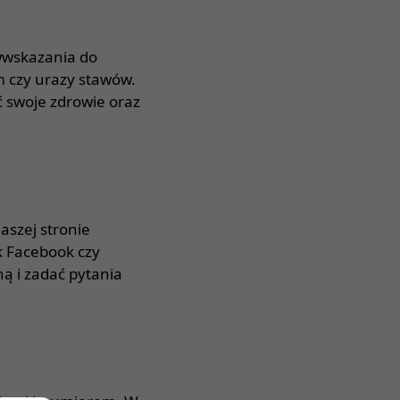
iwwskazania do
m czy urazy stawów.
ć swoje zdrowie oraz
aszej stronie
k Facebook czy
ą i zadać pytania