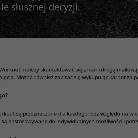
ie słusznej decyzji.
Workout, należy skontaktować się z nami drogą mailową l
zajęcia. Można również zapisać się wykupując karnet z
go?
orkout są przeznaczone dla każdego, bez względu na wie
 są dostosowywane do indywidualnych możliwości i potr