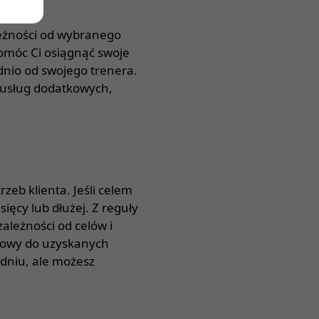
leżności od wybranego
omóc Ci osiągnąć swoje
dnio od swojego trenera.
i usług dodatkowych,
zeb klienta. Jeśli celem
ięcy lub dłużej. Z reguły
ależności od celów i
ngowy do uzyskanych
odniu, ale możesz