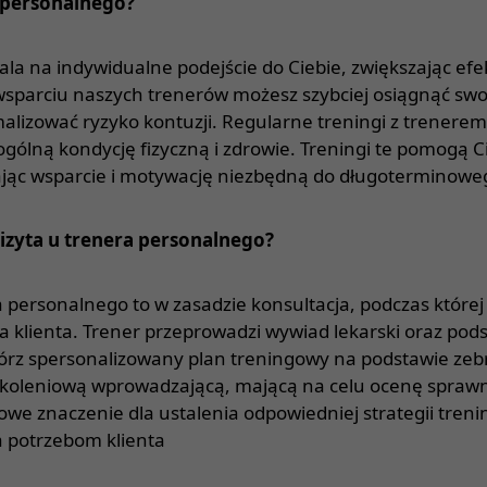
u personalnego?
la na indywidualne podejście do Ciebie, zwiększając ef
sparciu naszych trenerów możesz szybciej osiągnąć swoj
malizować ryzyko kontuzji. Regularne treningi z trener
gólną kondycję fizyczną i zdrowie. Treningi te pomogą C
jąc wsparcie i motywację niezbędną do długoterminowe
izyta u trenera personalnego?
a personalnego to w zasadzie konsultacja, podczas które
ia klienta. Trener przeprowadzi wywiad lekarski oraz p
wórz spersonalizowany plan treningowy na podstawie zeb
szkoleniową wprowadzającą, mającą na celu ocenę sprawnoś
owe znaczenie dla ustalenia odpowiedniej strategii treni
a potrzebom klienta