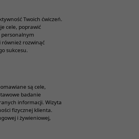
ektywność Twoich ćwiczeń.
e cele, poprawić
em personalnym
i również rozwinąć
go sukcesu.
j omawiane są cele,
odstawowe badanie
ranych informacji. Wizyta
ci fizycznej klienta.
ngowej i żywieniowej,