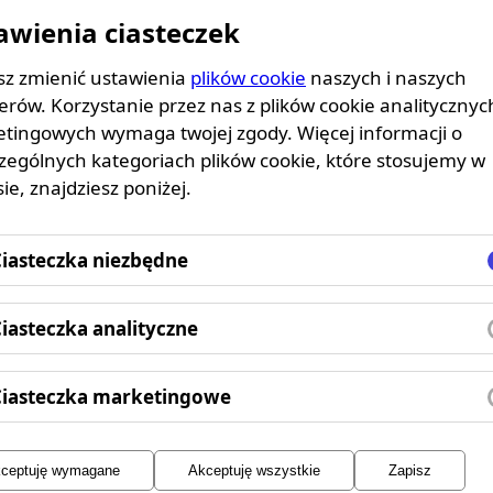
pieczna dla zdrowia, o ile wykonywana jest zgodnie z zas
awienia ciasteczek
nix Workout prowadzimy zajęcia pod opieką doświadczonyc
nywania ćwiczeń oraz dostosowują je do indywidualnych 
z zmienić ustawienia
plików cookie
naszych i naszych
erów. Korzystanie przez nas z plików cookie analitycznyc
tingowych wymaga twojej zgody. Więcej informacji o
powiednia dla początkujących?
zególnych kategoriach plików cookie, które stosujemy w
ie, znajdziesz poniżej.
alna dla początkujących, ponieważ pozwala na rozwijanie si
snego ciała jako sprzętu treningowego. W Phoenix Worko
iasteczka niezbędne
ch uczestnicy uczą się podstawowych technik i ćwiczeń.
iasteczka analityczne
cy z trenerem personalnym? Godzinna sesja z trenerem 
 się w zależności od doświadczenia trenera, kwalifikacji i
sprawdzić referencje trenera i opinie klientów, aby mie
Ciasteczka marketingowe
ultaty.
ceptuję wymagane
Akceptuję wszystkie
Zapisz
a praca z trenerem personalnym?