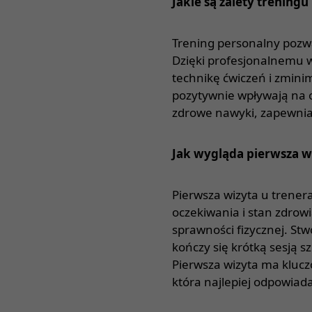
Jakie są zalety trening
Trening personalny pozwa
Dzięki profesjonalnemu w
technikę ćwiczeń i zmini
pozytywnie wpływają na o
zdrowe nawyki, zapewnia
Jak wygląda pierwsza w
Pierwsza wizyta u trener
oczekiwania i stan zdrow
sprawności fizycznej. St
kończy się krótką sesją 
Pierwsza wizyta ma klucz
która najlepiej odpowiad