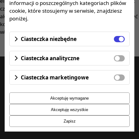
elementy naszej pracy. Dbamy o to, by każdy uczestnik
informacji o poszczególnych kategoriach plików
czuł się wysłuchany i zrozumiany. Umiejętność
cookie, które stosujemy w serwisie, znajdziesz
aktywnego słuchania i empatia pozwalają nam stworzyć
poniżej.
komfortową atmosferę, w której łatwiej przełamywać
własne ograniczenia.
Ciasteczka niezbędne
Ciasteczka analityczne
Ciasteczka marketingowe
Oferta
Ćwiczenia dla zdrowia
Akceptuję wymagane
Ćwiczenia dla siły i kondycji
Akceptuję wszystkie
Ćwiczenia dla dzieci
Grafik
Zapisz
Cennik