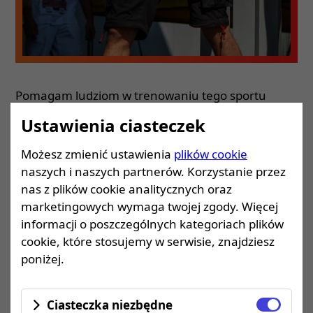
Pomagam ludziom w trenowaniu tego sportu
odkąd zacząłem sam trenować, szkolić się, oraz
Ustawienia ciasteczek
zdobywać nowe doświadczenia i wiedze. Od
początku kariery jako zawodnik brałem udział w
Możesz zmienić ustawienia
plików cookie
wielu obozach, meetingach czy zawodach.
naszych i naszych partnerów. Korzystanie przez
nas z plików cookie analitycznych oraz
Obecnie dzięki zdobytemu doświadczeniu i wiedzy
marketingowych wymaga twojej zgody. Więcej
jestem gotowy do niesienia pomocy w osiągnięciu
informacji o poszczególnych kategoriach plików
celu osobom które mają z tym problem.
cookie, które stosujemy w serwisie, znajdziesz
poniżej.
Dzięki mojej kilkuletniej pracy w tym zawodzie
oferuje nietuzinkowe treningi i profesjonalne
Ciasteczka niezbędne