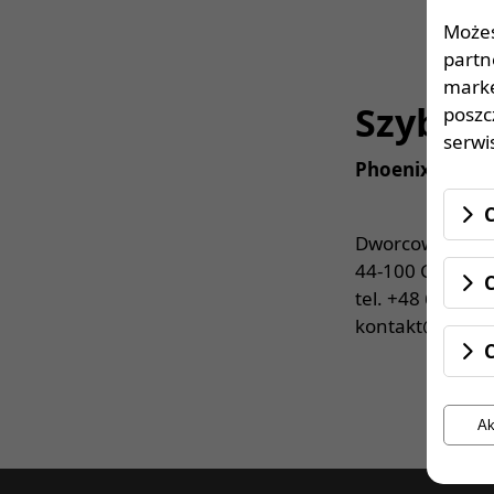
Strona główna
> Szybki kontakt
Możes
partn
marke
Szybki
poszc
serwis
Phoenix Workou
C
Dworcowa 58/1
44-100 Gliwice
C
tel.
+48 605 535
kontakt@phoeni
Ak