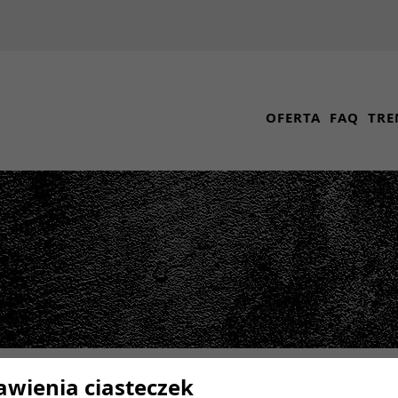
OFERTA
FAQ
TRE
awienia ciasteczek